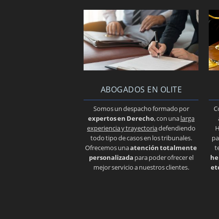
ABOGADOS EN OLITE
Somos un despacho formado por
C
expertos en Derecho
, con una
larga
experiencia y trayectoria
defendiendo
H
todo tipo de casos en los tribunales.
pa
Ofrecemos una
atención totalmente
t
personalizada
para poder ofrecer el
he
mejor servicio a nuestros clientes.
et