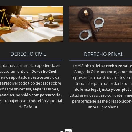
DERECHO CIVIL
DERECHO PENAL
ontamos con amplia experiencia en
En el ámbito del
Derecho Penal
, 
asesoramiento en
Derecho Civil.
Abogado Olite nos encargamos d
emos aportado nuestros servicios
representar a nuestros clientes en 
ra resolver todo tipo de casos sobre
tribunales para poder darles una
emas de
divorcios, separaciones,
defensa legal justa y completa
rencias, pensión compensatoria,
Estudiaremos su caso con detenimi
c.
Trabajamos en toda el área judicial
para ofrecerle las mejores solucion
de
Tafalla
.
ante su problema.