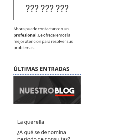
??? ??? ???
Ahora puede contactar con un
profesional
. Le ofreceremos la
mejor atención para resolver sus
problemas.
ÚLTIMAS ENTRADAS
La querella
¿A qué se denomina
periodo de consultas?